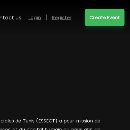
ntact us
Login
Register
Create Event
iales de Tunis (ESSECT) a pour mission de
ces et du capital humain du pays afin de