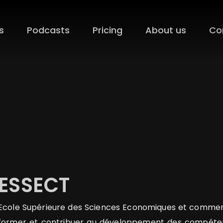
s
Podcasts
Pricing
About us
Co
ESSECT
Ecole Supérieure des Sciences Economiques et commerc
former et contribuer au développement des compéten