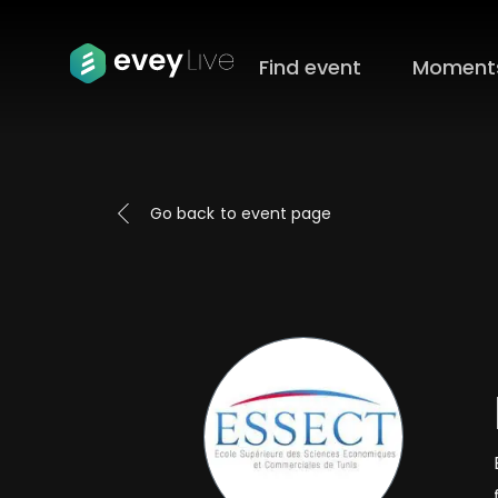
Find event
Moment
Go back
to
event page