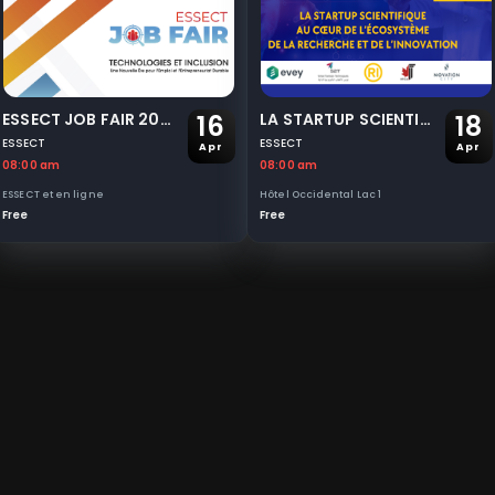
16
18
ESSECT JOB FAIR 2025: Technologies & Inclusion
LA STARTUP SCIENTIFIQUE AU CŒUR DE L’ÉCOSYSTÈME DE LA RECHERCHE ET DE L’INNOVATION
ESSECT
ESSECT
Apr
Apr
08:00 am
08:00 am
ESSECT et en ligne
Hôtel Occidental Lac 1
Free
Free