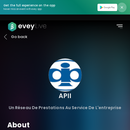
Find event
Get the full experience on the app
Never miss an event with evey app
Moments
Podcasts
Go back
Pricing
About us
Contact us
Login
APII
Register
Un Réseau De Prestations Au Service De L'entreprise
Create Event
About