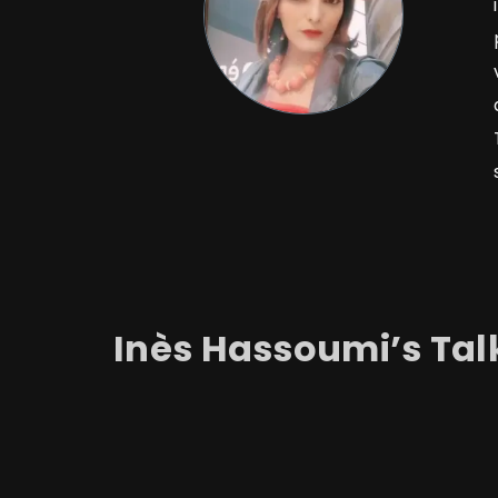
Inès
Hassoumi
’s Tal